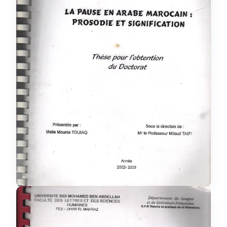
: prosodie et signification
thèse
Categorie :
Langue et littérature
Discipline :
française
Mounia T1aq
Auteur :
R / 11 L / 1
Placement :
oui
Disponible :
Voir details