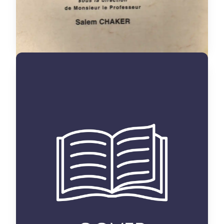
des contes marocains en
arabe dialectal, actants,
stratégies et relations
thèse
Categorie :
Langue et littérature
Discipline :
française
Nadia Ouachene
Auteur :
R / 12 L / 1
Placement :
oui
Disponible :