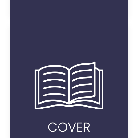
de l'écriture
professionnelle à la
professionnalisation des
écrits : enjeux de
formation
thèse
Categorie :
Langue et littérature
Discipline :
française
Malika Abentak
Auteur :
R / 10 L / 2
Placement :
oui
Disponible :