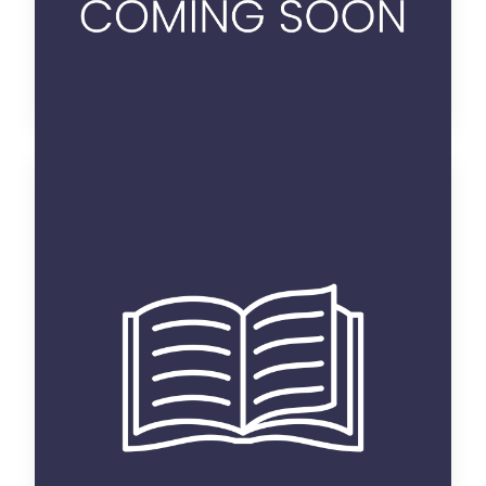
Voir details
l'enseignement du français
à l'université marocaine. le
cas de la filière « économie
et gestion »
thèse
Categorie :
Langue et littérature
Discipline :
française
Imad Ghoummid
Auteur :
R / 10 L / 2
Placement :