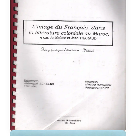
l'image du français dans la
littérature au maroc, le cas
de jérôme et jean tharaud
thèse
Categorie :
Langue et littérature
Discipline :
française
Abderrazzak El Abbadi
Auteur :
R / 11 L / 1
Placement :
oui
Disponible :
Voir details