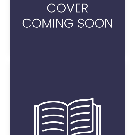
oui
Disponible :
Voir details
un quart de siècle de
cinéma de la femme au
maroc (1980-2005)
thèse
Categorie :
Langue et littérature
Discipline :
française