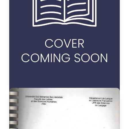
thèse
Categorie :
Langue et littérature
Discipline :
française
zahir Mohamed
Auteur :
R / 10 L / 4
Placement :
oui
Disponible :
Voir details
la pause en arabe marocain