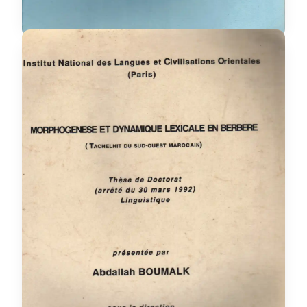
morphogenèse et
dynamique lexicale en
berbère, tachelhit du sud-
ouest marocain
thèse
Categorie :
Langue et littérature
Discipline :
française
Abdallah Boumalk
Auteur :
R / 11 L / 1
Placement :
oui
Disponible :
Voir details