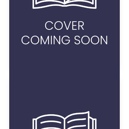
Azelarab Qorchi
Auteur :
R / 10 L / 3
Placement :
oui
Disponible :
Voir details
la littérature maghrébine
d'expression française :
discours et imaginaire
identitaires