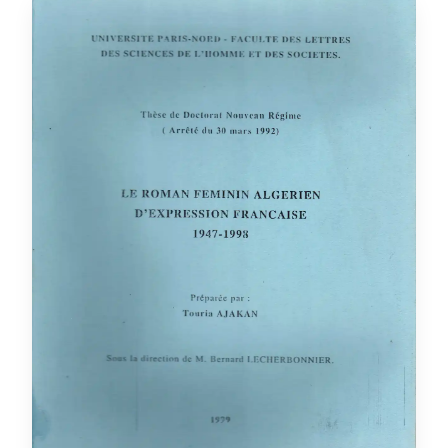
le roman féminin algérien
d'expression française
1947-1998
thèse
Categorie :
Langue et littérature
Discipline :
française
Touria Ajakan
Auteur :
R / 11 L / 1
Placement :
oui
Disponible :
Voir details