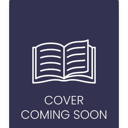
des contes marocains en
arabe dialectal, actants,
stratégies et relations
thèse
Categorie :
Langue et littérature
Discipline :
française
Nadia Ouachene
Auteur :
R / 10 L / 1
Placement :
oui
Disponible :
Voir details