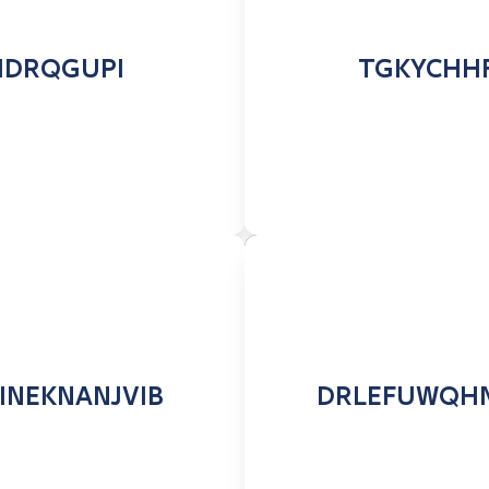
IDRQGUPI
TGKYCHH
INEKNANJVIB
DRLEFUWQH