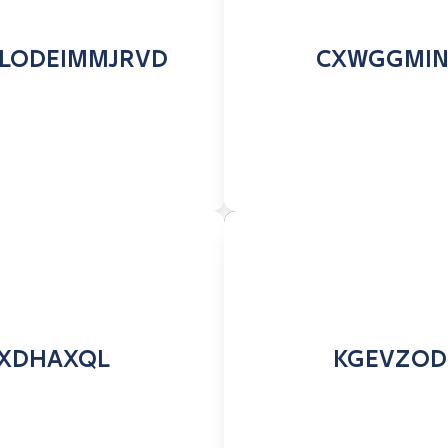
LODEIMMJRVD
CXWGGMI
IXDHAXQL
KGEVZO