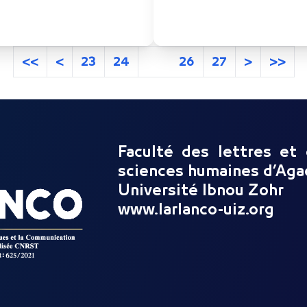
<<
<
23
24
25
26
27
>
>>
Faculté des lettres et
sciences humaines d’Aga
Université Ibnou Zohr
www.larlanco-uiz.org