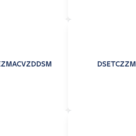
EZMACVZDDSM
DSETCZZM